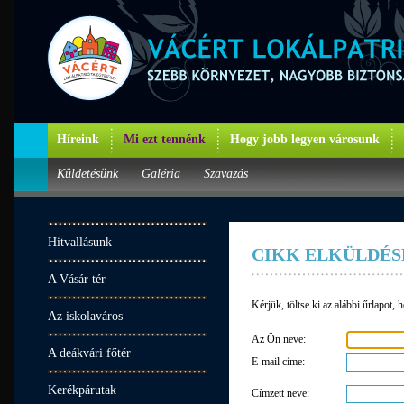
Híreink
Mi ezt tennénk
Hogy jobb legyen városunk
Küldetésünk
Galéria
Szavazás
Hitvallásunk
CIKK ELKÜLDÉS
A Vásár tér
Kérjük, töltse ki az alábbi űrlapot,
Az iskolaváros
Az Ön neve:
A deákvári főtér
E-mail címe:
Kerékpárutak
Címzett neve: